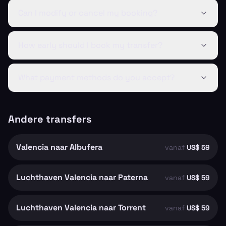
Can I modify or cancel my booking?
How early should I book my transfer?
What payment methods do you accept?
Andere transfers
Valencia naar Albufera
vanaf
US$ 59
Luchthaven Valencia naar Paterna
vanaf
US$ 59
Luchthaven Valencia naar Torrent
vanaf
US$ 59