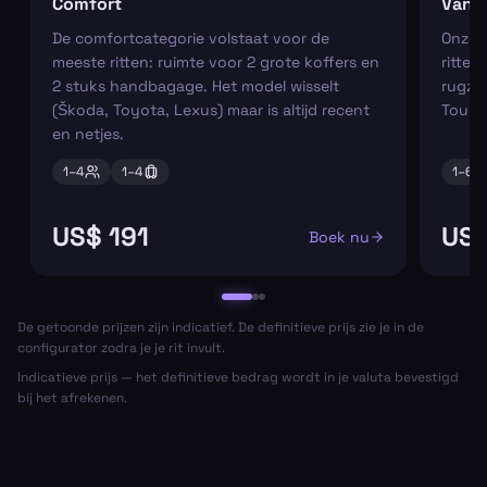
Comfort
Van
De comfortcategorie volstaat voor de
Onze m
meeste ritten: ruimte voor 2 grote koffers en
ritten
2 stuks handbagage. Het model wisselt
rugza
(Škoda, Toyota, Lexus) maar is altijd recent
Tourn
en netjes.
1–
4
1–
4
1–
6
US$ 191
US$
Boek nu
De getoonde prijzen zijn indicatief. De definitieve prijs zie je in de
configurator zodra je je rit invult.
Indicatieve prijs — het definitieve bedrag wordt in je valuta bevestigd
bij het afrekenen.