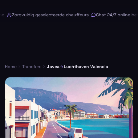
g
Zorgvuldig geselecteerde chauffeurs
Chat 24/7 online besc
Home
Transfers
Javea
Luchthaven Valencia