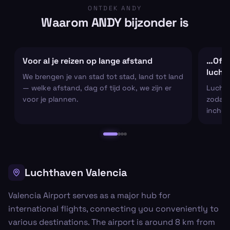
ONTDEK ANDY
Waarom ANDY bijzonder is
Voor al je reizen op lange afstand
…Of al
lucht
We brengen je van stad tot stad, land tot land
— welke afstand, dag of tijd ook, we zijn er
Luchtha
voor je plannen.
zodat j
inchec
Luchthaven Valencia
Valencia Airport serves as a major hub for
international flights, connecting you conveniently to
various destinations. The airport is around 8 km from