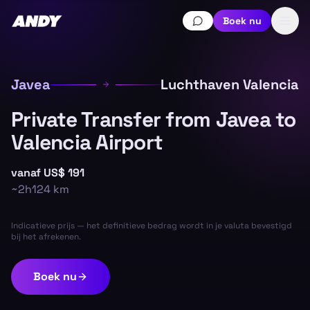
Boek nu
Javea
Luchthaven Valencia
Private Transfer from Javea to
Valencia Airport
vanaf
US$ 191
~
2h
124
km
Indicatieve prijs — het definitieve bedrag wordt in je valuta bevestigd
bij het afrekenen.
Boek nu