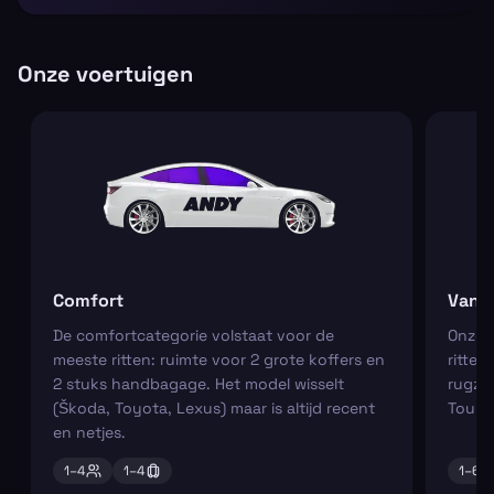
Onze voertuigen
Comfort
Van
De comfortcategorie volstaat voor de
Onze m
meeste ritten: ruimte voor 2 grote koffers en
ritten
2 stuks handbagage. Het model wisselt
rugza
(Škoda, Toyota, Lexus) maar is altijd recent
Tourn
en netjes.
1–
4
1–
4
1–
6