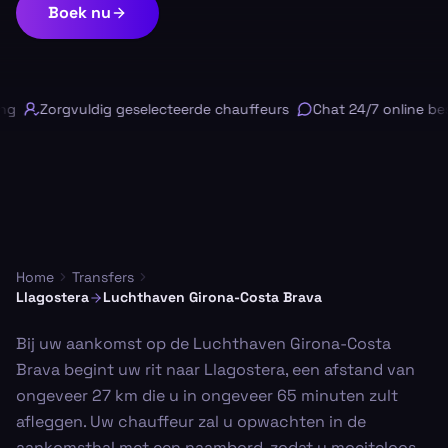
Boek nu
g
Zorgvuldig geselecteerde chauffeurs
Chat 24/7 online bes
Home
Transfers
Llagostera
Luchthaven Girona-Costa Brava
Bij uw aankomst op de Luchthaven Girona-Costa
Brava begint uw rit naar Llagostera, een afstand van
ongeveer 27 km die u in ongeveer 65 minuten zult
afleggen. Uw chauffeur zal u opwachten in de
aankomsthal met een naambord, zodat u moeiteloos