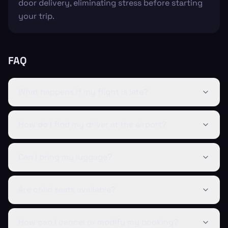
door delivery, eliminating stress before starting
your trip.
FAQ
What happens if my flight is late?
How do I find my driver at the airport?
Can I bring my luggage?
Are child seats available?
How can I cancel or modify my booking?