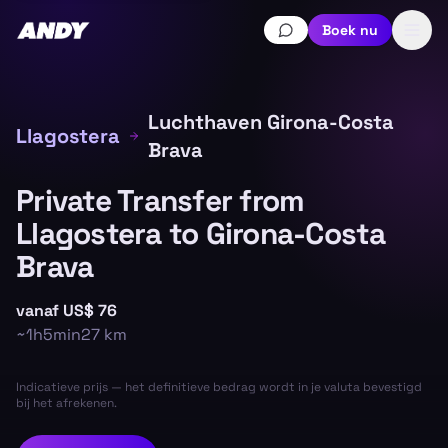
Boek nu
Luchthaven Girona-Costa
Llagostera
Brava
Private Transfer from
Llagostera to Girona-Costa
Brava
vanaf
US$ 76
~
1h5min
27
km
Indicatieve prijs — het definitieve bedrag wordt in je valuta bevestigd
bij het afrekenen.