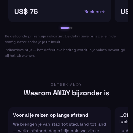
US$ 76
US$
Boek nu
De getoonde prijzen zijn indicatief. De definitieve prijs zie je in de
configurator zodra je je rit invult.
Indicatieve prijs — het definitieve bedrag wordt in je valuta bevestigd
bij het afrekenen.
ONTDEK ANDY
Waarom ANDY bijzonder is
Voor al je reizen op lange afstand
…Of al
lucht
We brengen je van stad tot stad, land tot land
— welke afstand, dag of tijd ook, we zijn er
Luchtha