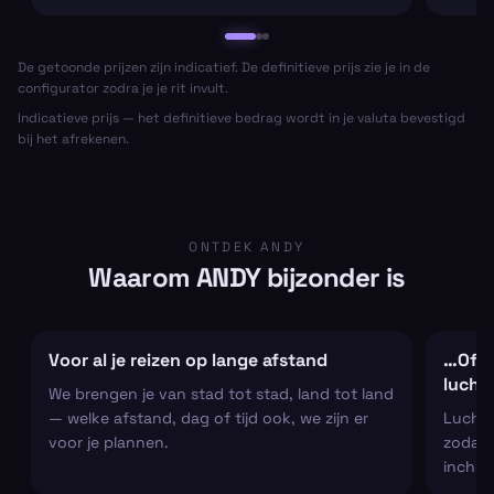
De getoonde prijzen zijn indicatief. De definitieve prijs zie je in de
configurator zodra je je rit invult.
Indicatieve prijs — het definitieve bedrag wordt in je valuta bevestigd
bij het afrekenen.
ONTDEK ANDY
Waarom ANDY bijzonder is
Voor al je reizen op lange afstand
…Of al
lucht
We brengen je van stad tot stad, land tot land
— welke afstand, dag of tijd ook, we zijn er
Luchtha
voor je plannen.
zodat j
inchec