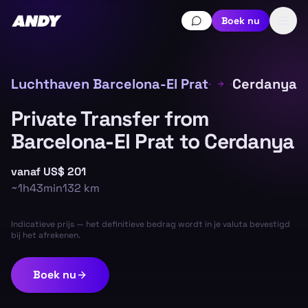
Boek nu
Luchthaven Barcelona-El Prat
Cerdanya
Private Transfer from
Barcelona-El Prat to Cerdanya
vanaf
US$ 201
~
1h43min
132
km
Indicatieve prijs — het definitieve bedrag wordt in je valuta bevestigd
bij het afrekenen.
Boek nu