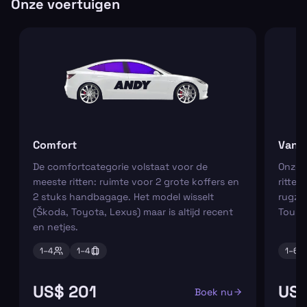
Onze voertuigen
Comfort
Van
De comfortcategorie volstaat voor de
Onze m
meeste ritten: ruimte voor 2 grote koffers en
ritten
2 stuks handbagage. Het model wisselt
rugza
(Škoda, Toyota, Lexus) maar is altijd recent
Tourn
en netjes.
1–
4
1–
4
1–
6
US$ 201
US$
Boek nu