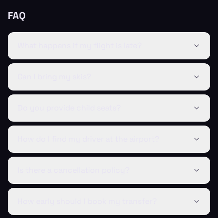
FAQ
What happens if my flight is late?
Can I bring my skis?
Do you provide child seats?
How do I find my driver at the airport?
Is there a cancellation policy?
How early should I book my transfer?