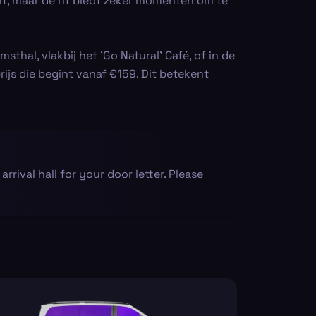
mt, maar de rit biedt zeker momenten om te
thal, vlakbij het 'Go Natural' Café, of in de
ijs die begint vanaf €159. Dit betekent
 arrival hall for your door letter. Please