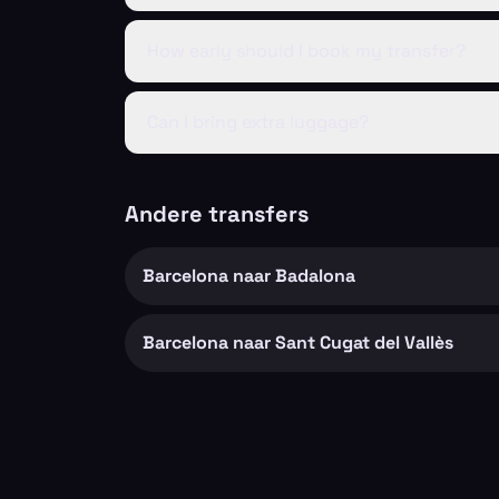
How early should I book my transfer?
Can I bring extra luggage?
Andere transfers
Barcelona naar Badalona
Barcelona naar Sant Cugat del Vallès