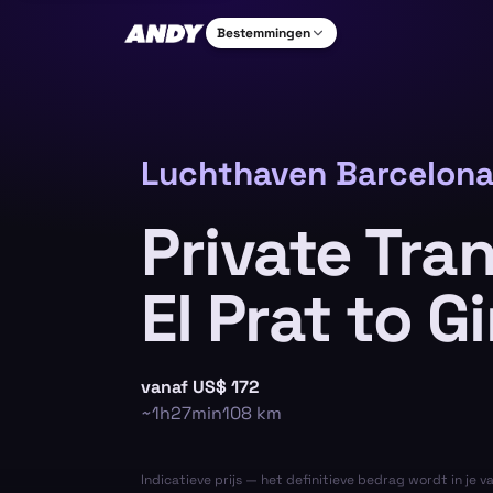
Bestemmingen
Luchthaven Barcelona
Private Tra
El Prat to G
vanaf
US$ 172
~
1h27min
108
km
Indicatieve prijs — het definitieve bedrag wordt in je v