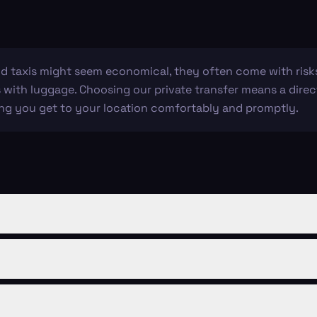
and taxis might seem economical, they often come with risks.
s with luggage. Choosing our private transfer means a direc
ing you get to your location comfortably and promptly.