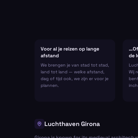
Voor al je reizen op lange
…Of
afstand
de 
We brengen je van stad tot stad,
Luch
land tot land — welke afstand,
Wij 
dag of tijd ook, we zijn er voor je
bent
plannen.
inch
Luchthaven Girona
Girona is known for its medieval architectur