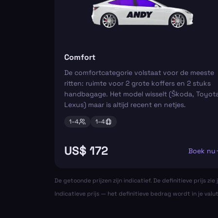
Comfort
De comfortcategorie volstaat voor de meeste
ritten: ruimte voor 2 grote koffers en 2 stuks
handbagage. Het model wisselt (Škoda, Toyota
Lexus) maar is altijd recent en netjes.
1–
4
1–
4
US$ 172
Boek nu
De getoonde prijzen zijn indicatief. De definitieve prijs zie j
Indicatieve prijs — het definitieve bedrag wordt in je valu