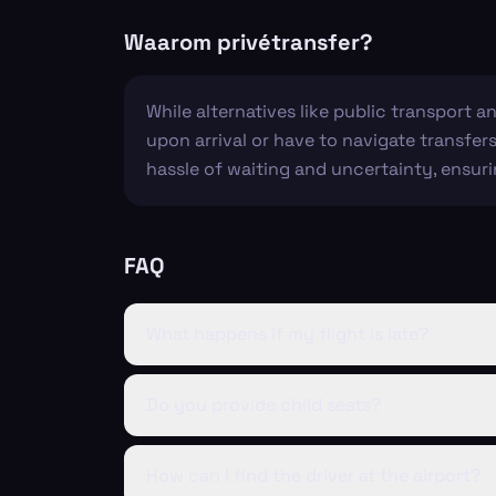
Waarom privétransfer?
While alternatives like public transport 
upon arrival or have to navigate transfer
hassle of waiting and uncertainty, ensur
FAQ
What happens if my flight is late?
Do you provide child seats?
How can I find the driver at the airport?