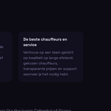
De beste chauffeurs en
service
We
n
Vertrouw op een team gericht
ef
op kwaliteit op lange afstand:
gekozen chauffeurs,
transparante prijzen en support
wanneer je het nodig hebt.
ns like the iconic Cathedral of Girona,