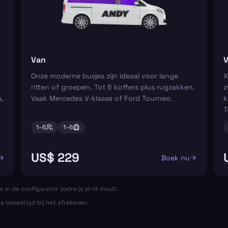
Van
V
Onze moderne busjes zijn ideaal voor lange
X
ritten of groepen. Tot 6 koffers plus rugzakken.
z
,
Vaak Mercedes V-klasse of Ford Tourneo.
k
T
1–
6
1–
6
US$ 229
Boek nu
e in de configurator zodra je je rit invult.
ta bevestigd bij het afrekenen.