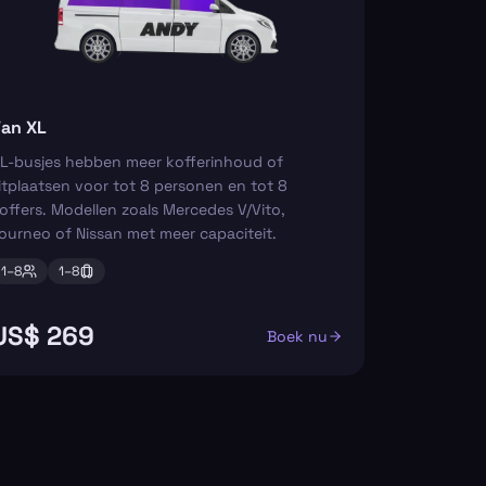
an XL
L-busjes hebben meer kofferinhoud of
itplaatsen voor tot 8 personen en tot 8
offers. Modellen zoals Mercedes V/Vito,
ourneo of Nissan met meer capaciteit.
1–
8
1–
8
US$ 269
Boek nu