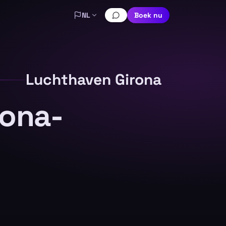
NL
Boek nu
Luchthaven Girona
lona-