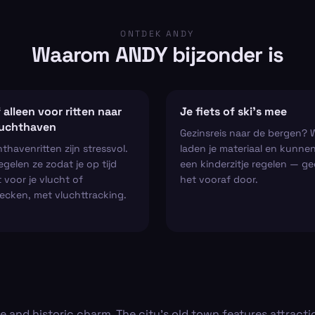
ONTDEK ANDY
Waarom ANDY bijzonder is
 alleen voor ritten naar
Je fiets of ski’s mee
luchthaven
Gezinsreis naar de bergen? 
thavenritten zijn stressvol.
laden je materiaal en kunne
regelen ze zodat je op tijd
een kinderzitje regelen — ge
 voor je vlucht of
het vooraf door.
ecken, met vluchttracking.
e and historic charm. The city’s old town features attractio