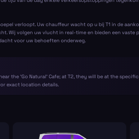
en de tijd van de dag enkele verkeersopstoppingen tegenko
epel verloopt. Uw chauffeur wacht op u bij T1 in de aankoms
t. Wij volgen uw vlucht in real-time en bieden een vaste pr
andacht voor uw behoeften onderweg.
s near the 'Go Natural' Cafe; at T2, they will be at the specific
r exact location details.