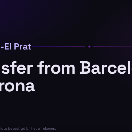
-El Prat
nsfer from Barce
irona
aluta bevestigd bij het afrekenen.