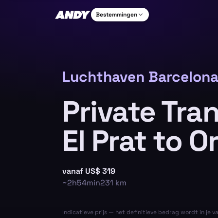
Bestemmingen
Luchthaven Barcelona
Private Tra
El Prat to O
vanaf
US$ 319
~
2h54min
231
km
Indicatieve prijs — het definitieve bedrag wordt in je v