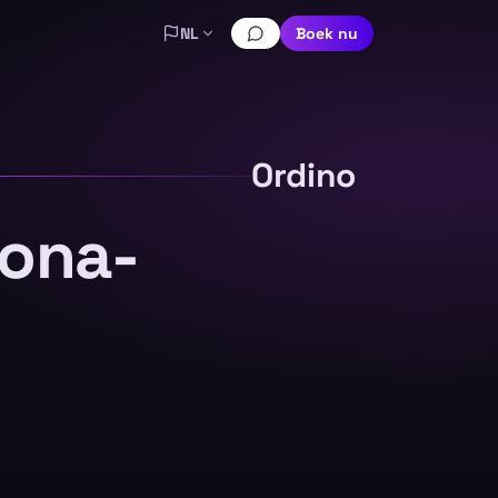
NL
Boek nu
Ordino
lona-