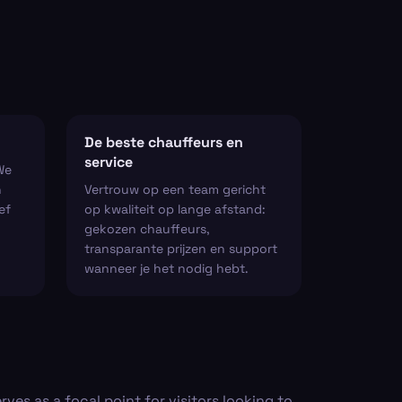
De beste chauffeurs en
service
We
n
Vertrouw op een team gericht
ef
op kwaliteit op lange afstand:
gekozen chauffeurs,
transparante prijzen en support
wanneer je het nodig hebt.
rves as a focal point for visitors looking to