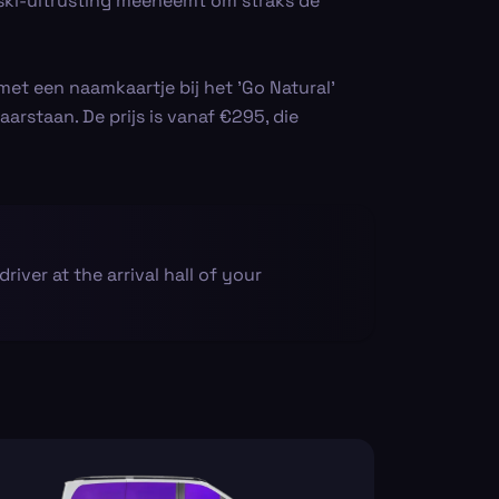
e ski-uitrusting meeneemt om straks de
met een naamkaartje bij het 'Go Natural'
aarstaan. De prijs is vanaf €295, die
driver at the arrival hall of your