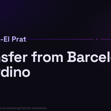
-El Prat
nsfer from Barce
rdino
aluta bevestigd bij het afrekenen.