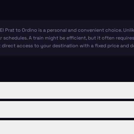
El Prat to Ordino is a personal and convenient choice. Unli
 schedules. A train might be efficient, but it often requires
t direct access to your destination with a fixed price and 