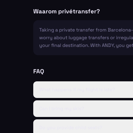
Waarom privétransfer?
Taking a private transfer from Barcelona-
worry about luggage transfers or irregular
your final destination. With ANDY, you ge
FAQ
What happens if my flight is late?
Can I bring my skis?
Do you provide child seats?