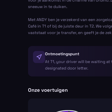
voor je aankomst in de charme van Ordino. D
sneeuw in te duiken.
Met ANDY ben je verzekerd van een zorgeloze
Café in T1 of bij de juiste deur in T2. We vo
vaststaat voor je transfer, en geeft je de z
Ontmoetingspunt
At T1, your driver will be waiting at 
designated door letter.
Onze voertuigen