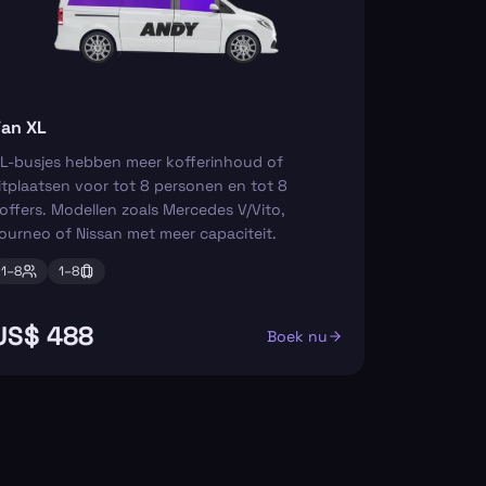
an XL
L-busjes hebben meer kofferinhoud of
itplaatsen voor tot 8 personen en tot 8
offers. Modellen zoals Mercedes V/Vito,
ourneo of Nissan met meer capaciteit.
1–
8
1–
8
US$ 488
Boek nu