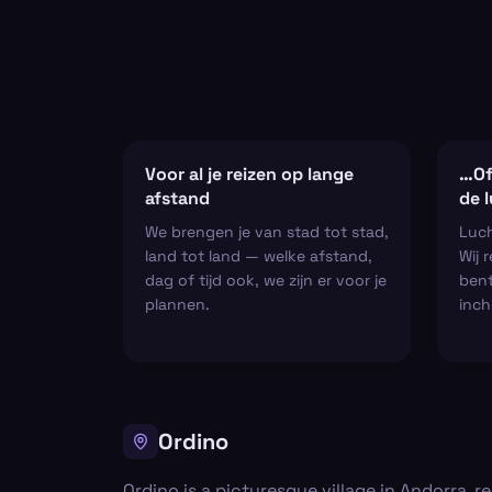
Voor al je reizen op lange
…Of
afstand
de 
We brengen je van stad tot stad,
Luch
land tot land — welke afstand,
Wij 
dag of tijd ook, we zijn er voor je
bent
plannen.
inch
Ordino
Ordino is a picturesque village in Andorra, re