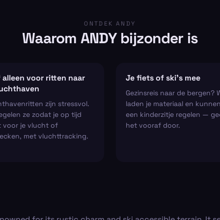
ONTDEK ANDY
Waarom ANDY bijzonder is
 alleen voor ritten naar
Je fiets of ski’s mee
luchthaven
Gezinsreis naar de bergen? 
thavenritten zijn stressvol.
laden je materiaal en kunne
regelen ze zodat je op tijd
een kinderzitje regelen — ge
 voor je vlucht of
het vooraf door.
ecken, met vluchttracking.
nowned for its rustic charm and ski accessible terrain. It se