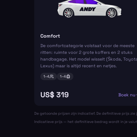
Comfort
De comfortcategorie volstaat voor de meeste
ritten: ruimte voor 2 grote koffers en 2 stuks
handbagage. Het model wisselt (Škoda, Toyota
Lexus) maar is altijd recent en netjes.
1–
4
1–
4
US$ 319
Boek nu
De getoonde prijzen zijn indicatief. De definitieve prijs zie j
Indicatieve prijs — het definitieve bedrag wordt in je valu