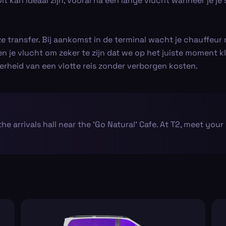
it kan ideaal zijn, vooral na een lange vlucht wanneer je j
 transfer. Bij aankomst in de terminal wacht je chauffeur 
lgen je vlucht om zeker te zijn dat we op het juiste moment kl
ekerheid van een vlotte reis zonder verborgen kosten.
the arrivals hall near the 'Go Natural' Cafe. At T2, meet your 