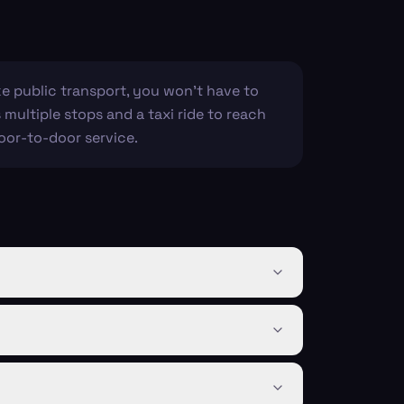
ke public transport, you won't have to
 multiple stops and a taxi ride to reach
door-to-door service.