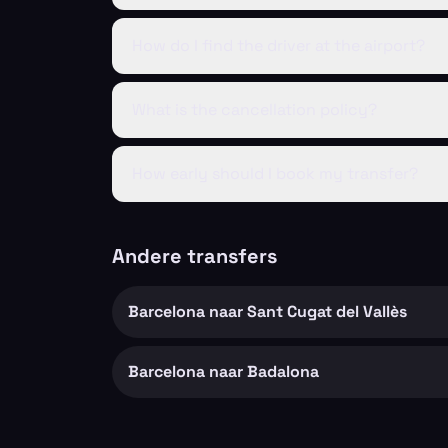
How do I find the driver at the airport?
What is the cancellation policy?
How early should I book my transfer?
Andere transfers
Barcelona naar Sant Cugat del Vallès
Barcelona naar Badalona