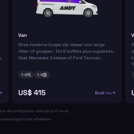
Van
V
Onze moderne busjes zijn ideaal voor lange
X
ritten of groepen. Tot 6 koffers plus rugzakken.
z
,
Vaak Mercedes V-klasse of Ford Tourneo.
k
T
1–
6
1–
6
US$ 415
Boek nu
e in de configurator zodra je je rit invult.
ta bevestigd bij het afrekenen.