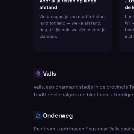
Voor al je reizen op lange
…Of
afstand
de 
We brengen je van stad tot stad,
Luch
land tot land — welke afstand,
Wij 
dag of tijd ook, we zijn er voor je
bent
plannen.
inch
Valls
Valls, een charmant stadje in de provincie T
traditionele calçots en biedt een uitnodige
Onderweg
De rit van Luchthaven Reus naar Valls gaat v