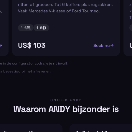
ritten of groepen. Tot 6 koffers plus rugzakken.
z
,
Vaak Mercedes V-klasse of Ford Tourneo.
k
T
1–
6
1–
6
US$ 103
Boek nu
e in de configurator zodra je je rit invult.
ta bevestigd bij het afrekenen.
ONTDEK ANDY
Waarom ANDY bijzonder is