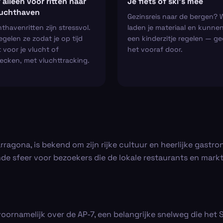
 alleen voor ritten naar
Je fiets of ski’s mee
luchthaven
Gezinsreis naar de bergen? 
thavenritten zijn stressvol.
laden je materiaal en kunne
regelen ze zodat je op tijd
een kinderzitje regelen — ge
 voor je vlucht of
het vooraf door.
ecken, met vluchttracking.
arragona, is bekend om zijn rijke cultuur en heerlijke gastr
nde sfeer voor bezoekers die de lokale restaurants en mark
oornamelijk over de AP-7, een belangrijke snelweg die het 