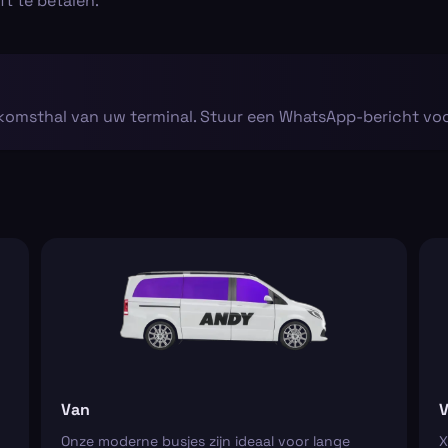
t te betalen.
komsthal van uw terminal. Stuur een WhatsApp-bericht voor
Van
V
Onze moderne busjes zijn ideaal voor lange
X