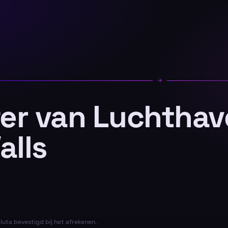
fer van Luchtha
alls
aluta bevestigd bij het afrekenen.