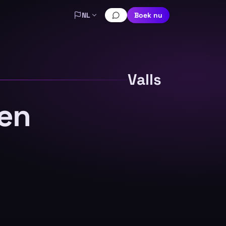
NL
Boek nu
Valls
ven