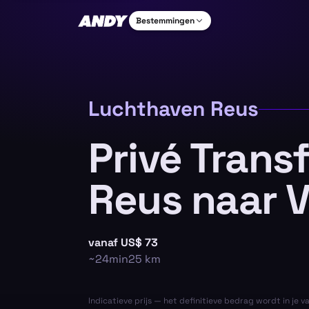
Bestemmingen
Luchthaven Reus
Privé Trans
Reus naar V
vanaf
US$ 73
~
24min
25
km
Indicatieve prijs — het definitieve bedrag wordt in je v