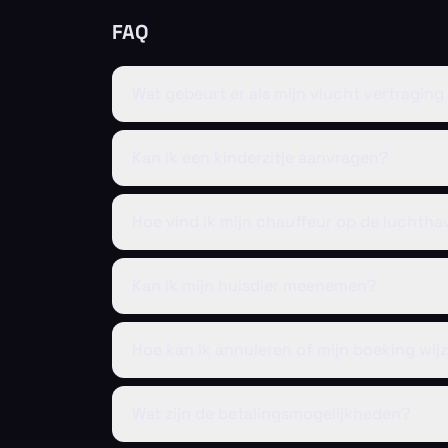
FAQ
Wat gebeurt er als mijn vlucht vertraging
Kan ik een kinderzitje aanvragen?
Hoe vind ik mijn chauffeur op de luchth
Kan ik mijn huisdier meenemen?
Hoe kan ik annuleren of mijn boeking wij
Wat zijn de betalingsmogelijkheden?