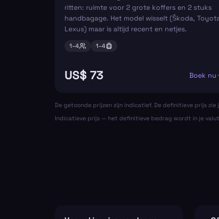
ritten: ruimte voor 2 grote koffers en 2 stuks
handbagage. Het model wisselt (Škoda, Toyota
Lexus) maar is altijd recent en netjes.
1–
4
1–
4
US$ 73
Boek nu
De getoonde prijzen zijn indicatief. De definitieve prijs zie j
Indicatieve prijs — het definitieve bedrag wordt in je valu