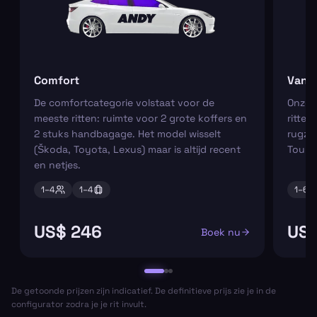
Comfort
Van
De comfortcategorie volstaat voor de
Onze m
meeste ritten: ruimte voor 2 grote koffers en
ritten
2 stuks handbagage. Het model wisselt
rugza
(Škoda, Toyota, Lexus) maar is altijd recent
Tourn
en netjes.
1–
4
1–
4
1–
6
US$ 246
US$
Boek nu
De getoonde prijzen zijn indicatief. De definitieve prijs zie je in de
configurator zodra je je rit invult.