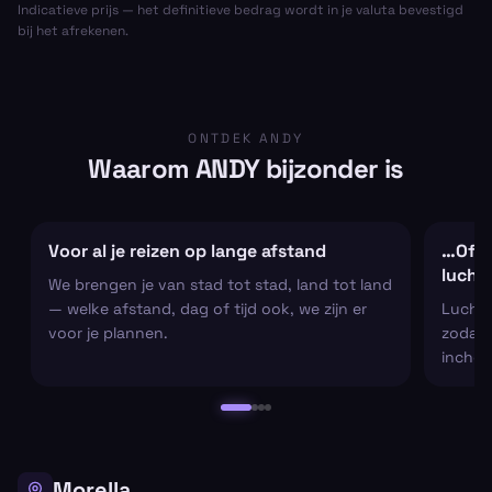
Indicatieve prijs — het definitieve bedrag wordt in je valuta bevestigd
bij het afrekenen.
ONTDEK ANDY
Waarom ANDY bijzonder is
Voor al je reizen op lange afstand
…Of al
lucht
We brengen je van stad tot stad, land tot land
— welke afstand, dag of tijd ook, we zijn er
Luchtha
voor je plannen.
zodat j
inchec
Morella