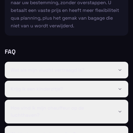
naar uw bestemming, zonder overstappen. U
betaalt een vaste prijs en heeft meer flexibiliteit
qua planning, plus het gemak van bagage die
niet van u wordt verwijderd.
FAQ
Wat als mijn vlucht vertraagd is?
Krijg ik een kinderzitje?
Hoe vind ik mijn chauffeur op de
luchthaven?