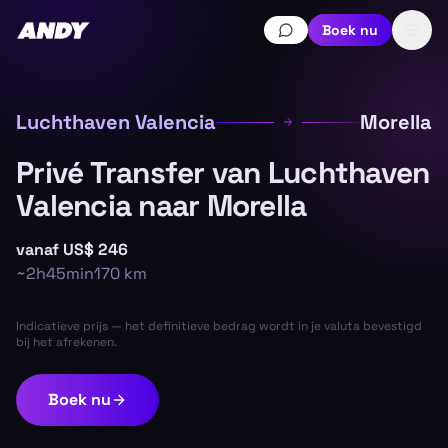
Boek nu
Luchthaven Valencia
Morella
Privé Transfer van Luchthaven
Valencia naar Morella
vanaf
US$ 246
~
2h45min
170
km
Indicatieve prijs — het definitieve bedrag wordt in je valuta bevestigd
bij het afrekenen.
Boek nu