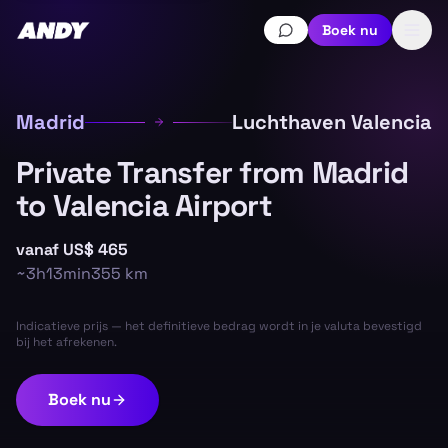
Boek nu
Madrid
Luchthaven Valencia
Private Transfer from Madrid
to Valencia Airport
vanaf
US$ 465
~
3h13min
355
km
Indicatieve prijs — het definitieve bedrag wordt in je valuta bevestigd
bij het afrekenen.
Boek nu