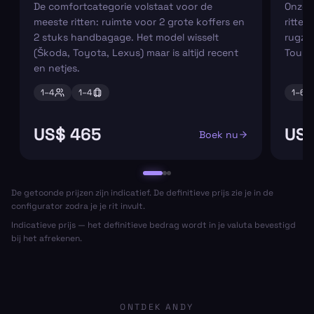
De comfortcategorie volstaat voor de
Onze m
meeste ritten: ruimte voor 2 grote koffers en
ritten
2 stuks handbagage. Het model wisselt
rugza
(Škoda, Toyota, Lexus) maar is altijd recent
Tourn
en netjes.
1–
4
1–
4
1–
6
US$ 465
US$
Boek nu
De getoonde prijzen zijn indicatief. De definitieve prijs zie je in de
configurator zodra je je rit invult.
Indicatieve prijs — het definitieve bedrag wordt in je valuta bevestigd
bij het afrekenen.
ONTDEK ANDY