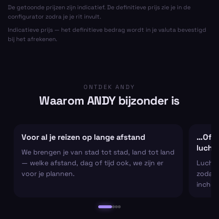
De getoonde prijzen zijn indicatief. De definitieve prijs zie je in de
configurator zodra je je rit invult.
Indicatieve prijs — het definitieve bedrag wordt in je valuta bevestigd
bij het afrekenen.
ONTDEK ANDY
Waarom ANDY bijzonder is
Voor al je reizen op lange afstand
…Of al
lucht
We brengen je van stad tot stad, land tot land
— welke afstand, dag of tijd ook, we zijn er
Luchtha
voor je plannen.
zodat j
inchec