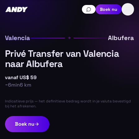
Boek nu
Valencia
Albufera
Privé Transfer van Valencia
naar Albufera
vanaf
US$ 59
~
6min
6
km
Indicatieve prijs — het definitieve bedrag wordt in je valuta bevestigd
bij het afrekenen.
Boek nu