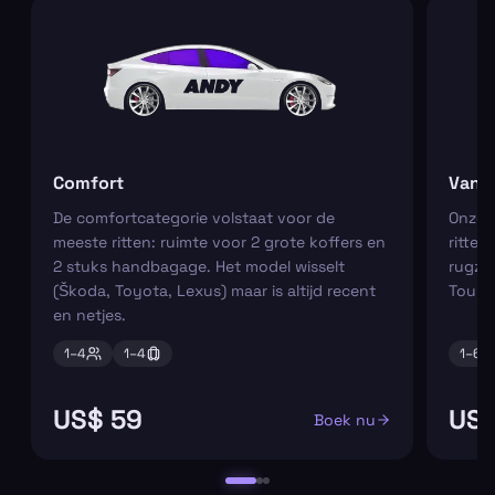
Comfort
Van
De comfortcategorie volstaat voor de
Onze m
meeste ritten: ruimte voor 2 grote koffers en
ritten
2 stuks handbagage. Het model wisselt
rugza
(Škoda, Toyota, Lexus) maar is altijd recent
Tourn
en netjes.
1–
4
1–
4
1–
6
US$ 59
US$
Boek nu