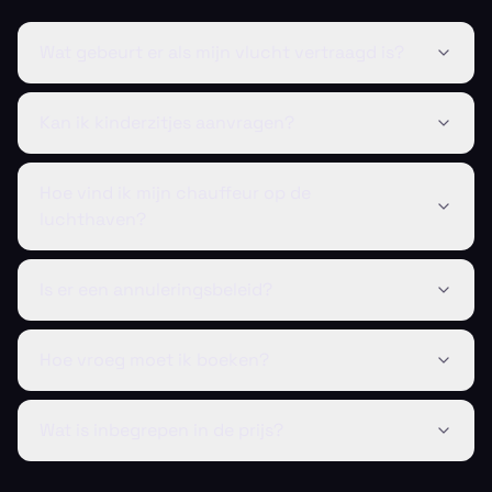
Wat gebeurt er als mijn vlucht vertraagd is?
Kan ik kinderzitjes aanvragen?
Hoe vind ik mijn chauffeur op de
luchthaven?
Is er een annuleringsbeleid?
Hoe vroeg moet ik boeken?
Wat is inbegrepen in de prijs?