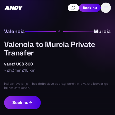
Boek nu
Valencia
Murcia
Valencia to Murcia Private
Transfer
vanaf
US$ 300
~
2h3min
216
km
Indicatieve prijs — het definitieve bedrag wordt in je valuta bevestigd
bij het afrekenen.
Boek nu