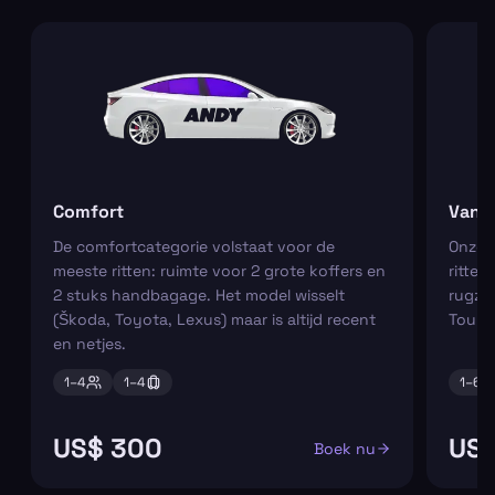
Comfort
Van
De comfortcategorie volstaat voor de
Onze m
meeste ritten: ruimte voor 2 grote koffers en
ritten
2 stuks handbagage. Het model wisselt
rugza
(Škoda, Toyota, Lexus) maar is altijd recent
Tourn
en netjes.
1–
4
1–
4
1–
6
US$ 300
US$
Boek nu