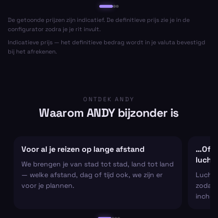
De getoonde prijzen zijn indicatief. De definitieve prijs zie je in de
configurator zodra je je rit invult.
Indicatieve prijs — het definitieve bedrag wordt in je valuta bevestigd
bij het afrekenen.
ONTDEK ANDY
Waarom ANDY bijzonder is
Voor al je reizen op lange afstand
…Of al
lucht
We brengen je van stad tot stad, land tot land
— welke afstand, dag of tijd ook, we zijn er
Luchtha
voor je plannen.
zodat j
inchec