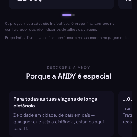
Os preços mostrados são indicativos. O preço final aparece no
configurador quando indicar os detalhes da viagem.
Preço indicativo — valor final confirmado na sua moeda no pagamento.
DESCOBRE A ANDY
Porque a ANDY é especial
Para todas as tuas viagens de longa
…Ou s
distância
Transf
De cidade em cidade, de país em país —
Tratam
qualquer que seja a distância, estamos aqui
recolh
para ti.