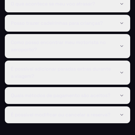
O que acontece se meu voo atrasar?
Posso trazer cadeirinhas para crianças?
Como posso encontrar meu motorista no
aeroporto?
É possível adicionar paradas extras durante
a viagem?
Quais métodos de pagamento são aceitos?
É possível modificar ou cancelar a reserva?