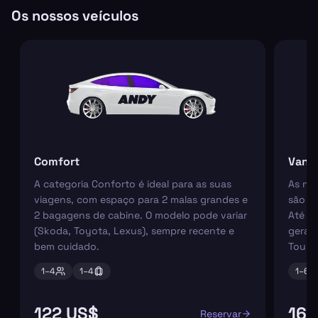
Os nossos veículos
Comfort
Van
A categoria Conforto é ideal para as suas
As nos
viagens, com espaço para 2 malas grandes e
são pe
2 bagagens de cabine. O modelo pode variar
Até 6
(Skoda, Toyota, Lexus), sempre recente e
geral
bem cuidado.
Tourn
1–
4
1–
4
1–
6
122 US$
165
Reservar