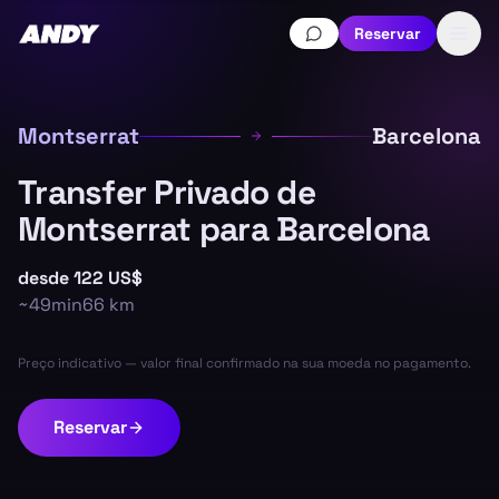
Reservar
Montserrat
Barcelona
Transfer Privado de
Montserrat para Barcelona
desde
122 US$
~
49min
66
km
Preço indicativo — valor final confirmado na sua moeda no pagamento.
Reservar