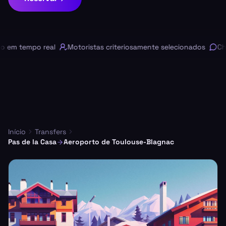
m tempo real
Motoristas criteriosamente selecionados
Chat
Início
Transfers
Pas de la Casa
Aeroporto de Toulouse-Blagnac