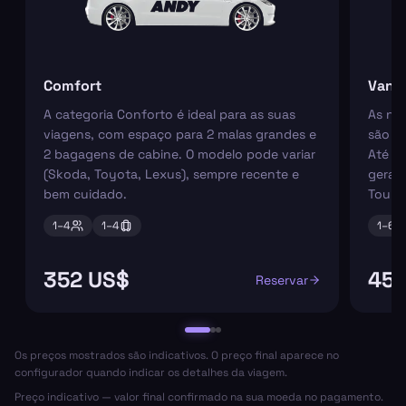
Comfort
Van
A categoria Conforto é ideal para as suas
As nos
viagens, com espaço para 2 malas grandes e
são pe
2 bagagens de cabine. O modelo pode variar
Até 6
(Skoda, Toyota, Lexus), sempre recente e
geral
bem cuidado.
Tourn
1–
4
1–
4
1–
6
352 US$
458
Reservar
Os preços mostrados são indicativos. O preço final aparece no
configurador quando indicar os detalhes da viagem.
Preço indicativo — valor final confirmado na sua moeda no pagamento.