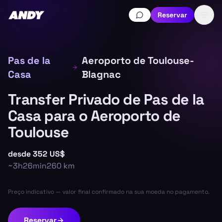
Reservar
Pas de la
Aeroporto de Toulouse-
Casa
Blagnac
Transfer Privado de Pas de la
Casa para o Aeroporto de
Toulouse
desde
352 US$
~
3h26min
260
km
Preço indicativo — valor final confirmado na sua moeda no pagamento.
Reservar