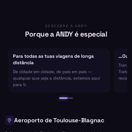
DESCOBRE A ANDY
Porque a ANDY é especial
Para todas as tuas viagens de longa
…Ou s
distância
Transf
De cidade em cidade, de país em país —
Tratam
qualquer que seja a distância, estamos aqui
recolh
para ti.
Aeroporto de Toulouse-Blagnac