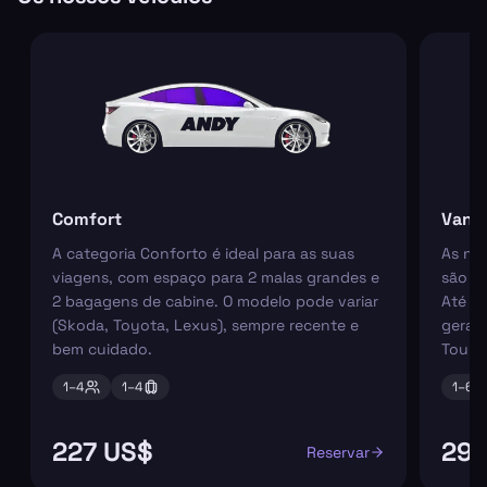
Comfort
Van
A categoria Conforto é ideal para as suas
As nos
viagens, com espaço para 2 malas grandes e
são pe
2 bagagens de cabine. O modelo pode variar
Até 6
(Skoda, Toyota, Lexus), sempre recente e
geral
bem cuidado.
Tourn
1–
4
1–
4
1–
6
227 US$
298
Reservar