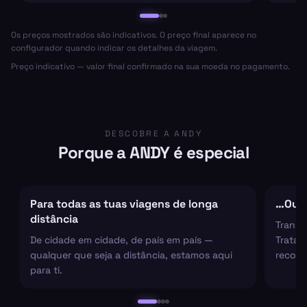
Os preços mostrados são indicativos. O preço final aparece no
configurador quando indicar os detalhes da viagem.
Preço indicativo — valor final confirmado na sua moeda no pagamento.
DESCOBRE A ANDY
Porque a ANDY é especial
Para todas as tuas viagens de longa
…Ou s
distância
Transf
De cidade em cidade, de país em país —
Tratam
qualquer que seja a distância, estamos aqui
recolh
para ti.