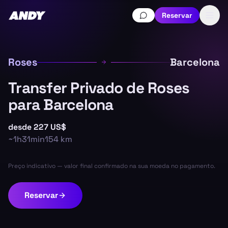
Reservar
Roses
Barcelona
Transfer Privado de Roses
para Barcelona
desde
227 US$
~
1h31min
154
km
Preço indicativo — valor final confirmado na sua moeda no pagamento.
Reservar