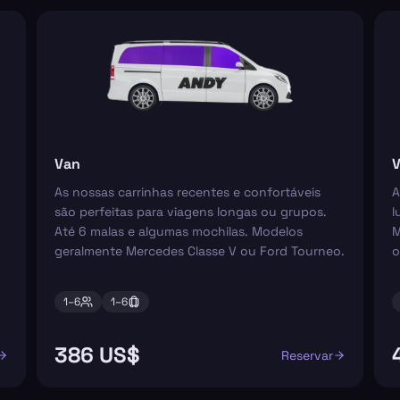
Van
V
As nossas carrinhas recentes e confortáveis
A
são perfeitas para viagens longas ou grupos.
l
Até 6 malas e algumas mochilas. Modelos
M
geralmente Mercedes Classe V ou Ford Tourneo.
o
1–
6
1–
6
386 US$
Reservar