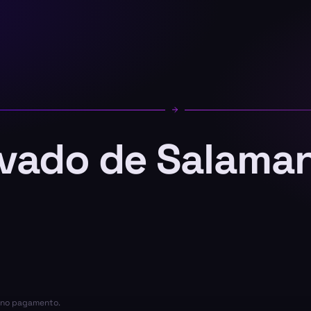
ivado de Salama
a no pagamento.