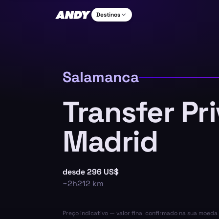
Destinos
Salamanca
Transfer Pr
Madrid
desde
296 US$
~
2h
212
km
Preço indicativo — valor final confirmado na sua moed