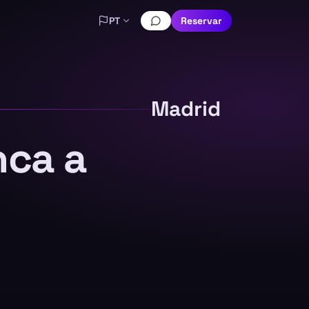
PT
Reservar
Madrid
nca a