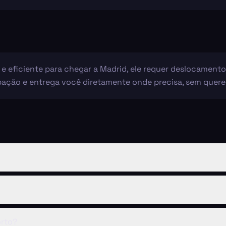
 eficiente para chegar a Madrid, ele requer deslocamento 
ação e entrega você diretamente onde precisa, sem querer 
rto?