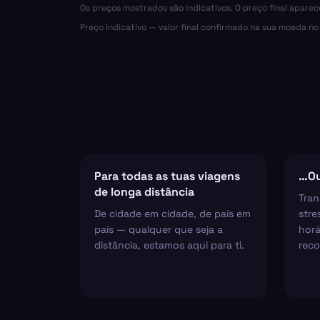
Os preços mostrados são indicativos. O preço final apare
Preço indicativo — valor final confirmado na sua moeda n
Para todas as tuas viagens
…Ou
de longa distância
Tran
De cidade em cidade, de país em
stre
país — qualquer que seja a
horá
distância, estamos aqui para ti.
reco