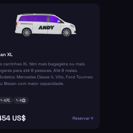
an XL
s carrinhas XL têm mais bagageira ou mais
ugares para até 8 pessoas. Até 8 malas.
odelos: Mercedes Classe V, Vito, Ford Tourneo
u Nissan com maior capacidade.
1–
8
1–
8
454 US$
Reservar