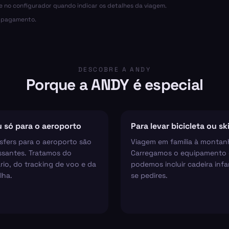
ce no configurador quando indicar os detalhes da viagem.
o pagamento.
DESCOBRE A ANDY
Porque a ANDY é especial
 só para o aeroporto
Para levar bicicleta ou sk
sfers para o aeroporto são
Viagem em família à montan
ssantes. Tratamos do
Carregamos o equipamento 
rio, do tracking de voo e da
podemos incluir cadeira infan
lha.
se pedires.