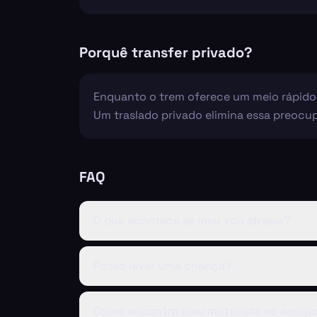
Porquê transfer privado?
Enquanto o trem oferece um meio rápido e
Um traslado privado elimina essa preocup
FAQ
O que acontece se meu voo atrasar?
Posso levar uma criança?
Como encontro meu motorista no aeropo