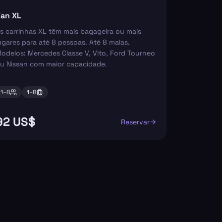
an XL
s carrinhas XL têm mais bagageira ou mais
ugares para até 8 pessoas. Até 8 malas.
odelos: Mercedes Classe V, Vito, Ford Tourneo
u Nissan com maior capacidade.
1–
8
1–
8
92 US$
Reservar