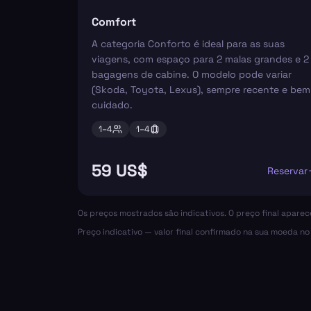
Comfort
A categoria Conforto é ideal para as suas
viagens, com espaço para 2 malas grandes e 2
bagagens de cabine. O modelo pode variar
(Skoda, Toyota, Lexus), sempre recente e bem
cuidado.
1–
4
1–
4
59 US$
Reservar
Os preços mostrados são indicativos. O preço final apare
Preço indicativo — valor final confirmado na sua moeda n