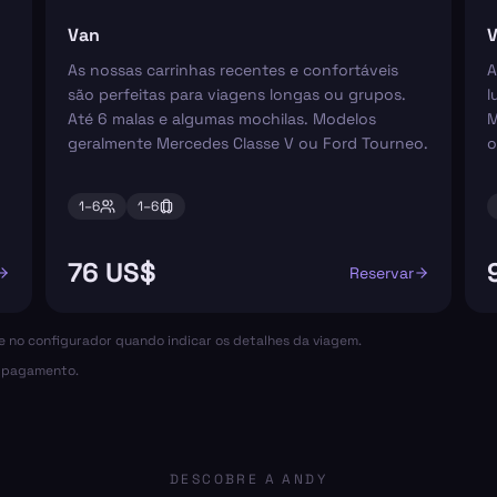
Van
V
As nossas carrinhas recentes e confortáveis
A
são perfeitas para viagens longas ou grupos.
l
Até 6 malas e algumas mochilas. Modelos
M
geralmente Mercedes Classe V ou Ford Tourneo.
o
1–
6
1–
6
76 US$
Reservar
ce no configurador quando indicar os detalhes da viagem.
o pagamento.
DESCOBRE A ANDY