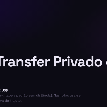
Transfer Privado
2 US$
de», tabela padrão sem distância). Nas rotas usa-se
va do trajeto.