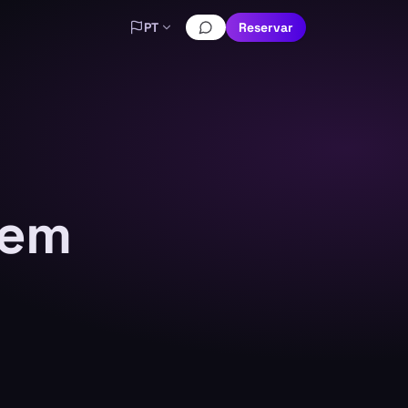
PT
Reservar
 em