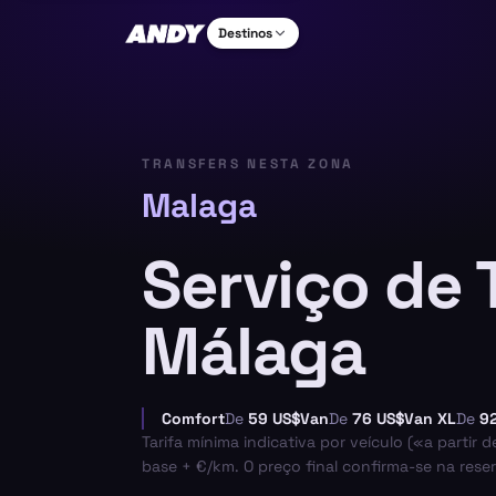
Destinos
TRANSFERS NESTA ZONA
Malaga
Serviço de 
Málaga
Comfort
De
59 US$
Van
De
76 US$
Van XL
De
9
Tarifa mínima indicativa por veículo («a partir 
base + €/km. O preço final confirma-se na reser