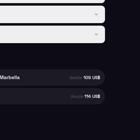
Marbella
desde
109 US$
desde
114 US$