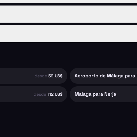
Aeroporto de Málaga para 
desde
59 US$
Malaga para Nerja
desde
112 US$