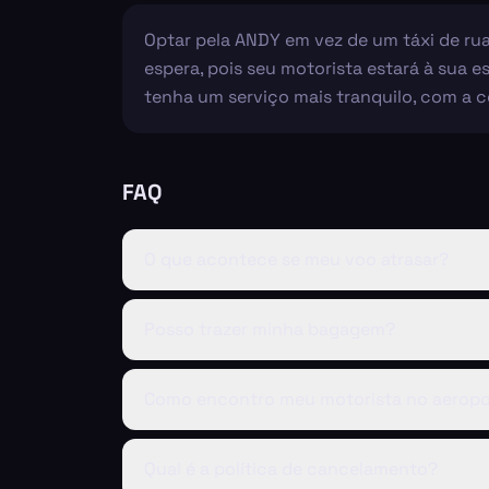
Optar pela ANDY em vez de um táxi de rua 
espera, pois seu motorista estará à sua es
tenha um serviço mais tranquilo, com a c
FAQ
O que acontece se meu voo atrasar?
Posso trazer minha bagagem?
Como encontro meu motorista no aeropo
Qual é a política de cancelamento?