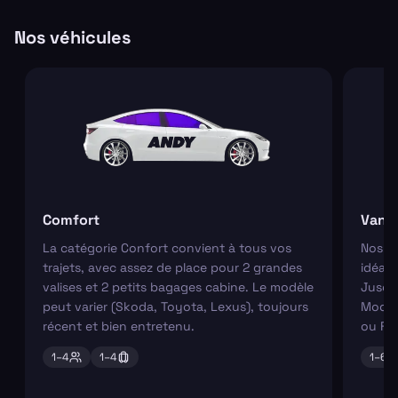
Nos véhicules
Comfort
Van
La catégorie Confort convient à tous vos
Nos va
trajets, avec assez de place pour 2 grandes
idéaux
valises et 2 petits bagages cabine. Le modèle
Jusqu'
peut varier (Skoda, Toyota, Lexus), toujours
Modèl
récent et bien entretenu.
ou Fo
1–
4
1–
4
1–
6