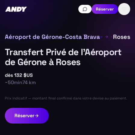
Réserver
Aéroport de Gérone-Costa Brava
Roses
Transfert Privé de l'Aéroport
de Gérone à Roses
dès
132 $US
~
50min
74
km
Prix indicatif — montant final confirmé dans votre devise au paiement.
Réserver