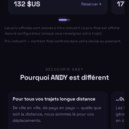
132 $US
177
Réserver
Les prix affichés sont donnés à titre indicatif. Le prix final est affiché
dans le configurateur lorsque vous renseignez votre trajet.
Prix indicatif — montant final confirmé dans votre devise au paiement.
DÉCOUVRIR ANDY
Pourquoi ANDY est différent
Pour tous vos trajets longue distance
…Ou s
De ville en ville, de pays en pays — quelle que
Les tr
soit la distance, nous sommes là pour vos
gérons 
déplacements.
en cha