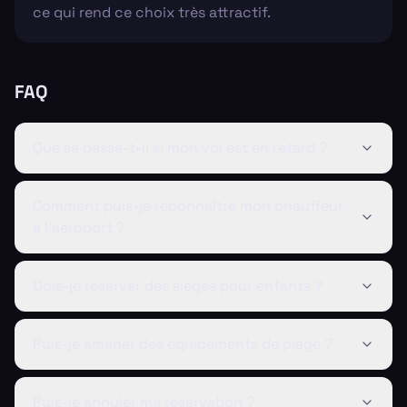
ce qui rend ce choix très attractif.
FAQ
Que se passe-t-il si mon vol est en retard ?
Comment puis-je reconnaître mon chauffeur
à l'aéroport ?
Dois-je réserver des sièges pour enfants ?
Puis-je amener des équipements de plage ?
Puis-je annuler ma réservation ?