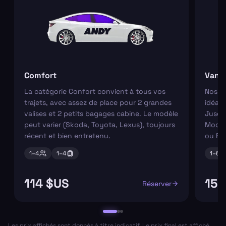
Comfort
Van
La catégorie Confort convient à tous vos
Nos va
trajets, avec assez de place pour 2 grandes
idéaux
valises et 2 petits bagages cabine. Le modèle
Jusqu'
peut varier (Skoda, Toyota, Lexus), toujours
Modèl
récent et bien entretenu.
ou Fo
1–
4
1–
4
1–
6
114 $US
156
Réserver
Les prix affichés sont donnés à titre indicatif. Le prix final est affiché