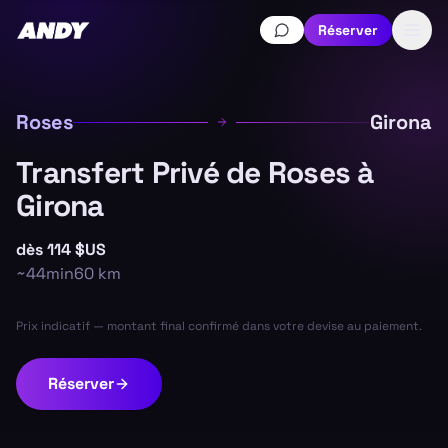
Réserver
Roses
Girona
Transfert Privé de Roses à
Girona
dès
114 $US
~
44min
60
km
Prix indicatif — montant final confirmé dans votre devise au paiement.
Réserver