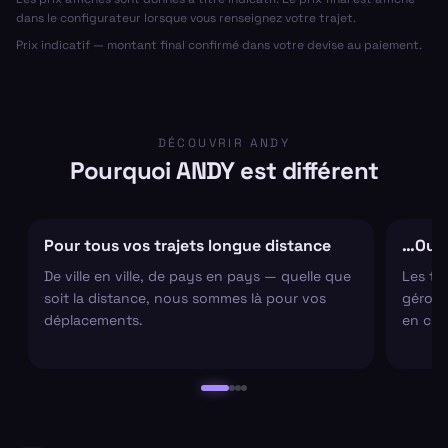
dans le configurateur lorsque vous renseignez votre trajet.
Prix indicatif — montant final confirmé dans votre devise au paiement.
DÉCOUVRIR ANDY
Pourquoi ANDY est différent
Pour tous vos trajets longue distance
…Ou s
De ville en ville, de pays en pays — quelle que
Les tr
soit la distance, nous sommes là pour vos
gérons 
déplacements.
en cha