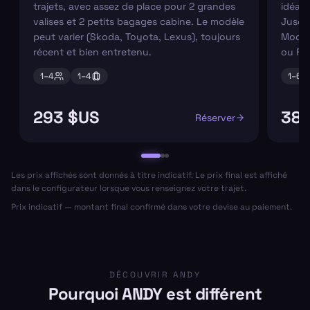
trajets, avec assez de place pour 2 grandes
idéaux
valises et 2 petits bagages cabine. Le modèle
Jusqu'
peut varier (Skoda, Toyota, Lexus), toujours
Modèl
récent et bien entretenu.
ou Fo
1–
4
1–
4
1–
6
293 $US
382
Réserver
Les prix affichés sont donnés à titre indicatif. Le prix final est affiché
dans le configurateur lorsque vous renseignez votre trajet.
Prix indicatif — montant final confirmé dans votre devise au paiement.
DÉCOUVRIR ANDY
Pourquoi ANDY est différent