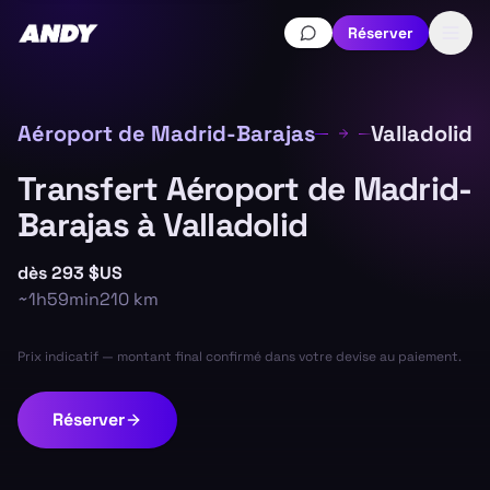
Réserver
Aéroport de Madrid-Barajas
Valladolid
Transfert Aéroport de Madrid-
Barajas à Valladolid
dès
293 $US
~
1h59min
210
km
Prix indicatif — montant final confirmé dans votre devise au paiement.
Réserver