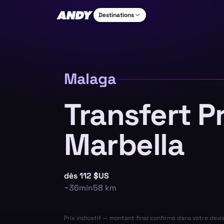
Destinations
Malaga
Transfert P
Marbella
dès
112 $US
~
36min
58
km
Prix indicatif — montant final confirmé dans votre devi