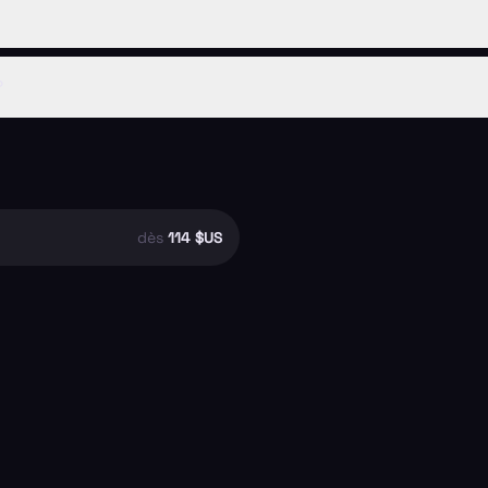
?
dès
114 $US