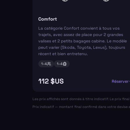
Comfort
La catégorie Confort convient à tous vos
trajets, avec assez de place pour 2 grandes
valises et 2 petits bagages cabine. Le modèle
peut varier (Skoda, Toyota, Lexus), toujours
récent et bien entretenu.
1–
4
1–
4
112 $US
Réserver
Les prix affichés sont donnés à titre indicatif. Le prix fin
Prix indicatif — montant final confirmé dans votre devise