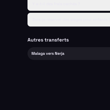
Y a-t-il des frais cachés ?
Dois-je réserver des sièges pour enfants 
Autres transferts
Malaga vers Nerja