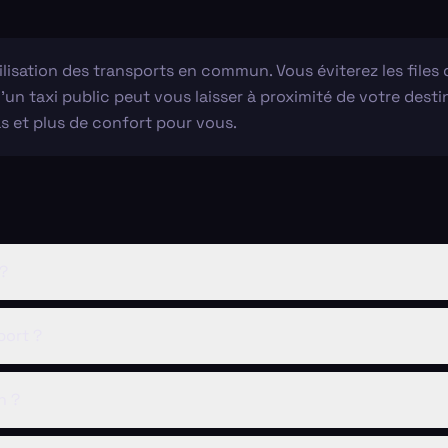
ilisation des transports en commun. Vous éviterez les files d
u'un taxi public peut vous laisser à proximité de votre de
as et plus de confort pour vous.
 ?
port ?
n ?