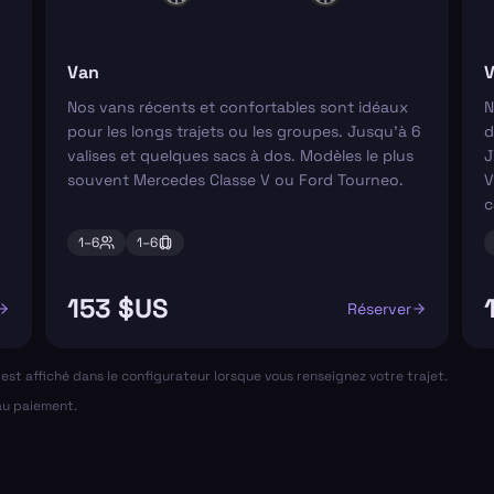
Van
V
Nos vans récents et confortables sont idéaux
N
pour les longs trajets ou les groupes. Jusqu'à 6
d
valises et quelques sacs à dos. Modèles le plus
J
souvent Mercedes Classe V ou Ford Tourneo.
V
c
1–
6
1–
6
153 $US
Réserver
al est affiché dans le configurateur lorsque vous renseignez votre trajet.
 au paiement.