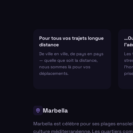
Pour tous vos trajets longue
…Ou
distance
l'a
De ville en ville, de pays en pays
Les 
— quelle que soit la distance,
stre
nous sommes là pour vos
l'hor
déplacements.
pris
Marbella
Marbella est célèbre pour ses plages ensolei
culture méditerranéenne. Les quartiers comme