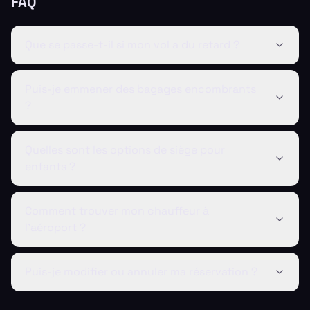
FAQ
Que se passe-t-il si mon vol a du retard ?
Puis-je emmener des bagages encombrants
?
Quelles sont les options de siège pour
enfants ?
Comment trouver mon chauffeur à
l'aéroport ?
Puis-je modifier ou annuler ma réservation ?