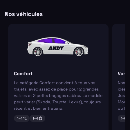
Nos véhicules
Comfort
Van
La catégorie Confort convient à tous vos
Nos va
trajets, avec assez de place pour 2 grandes
idéaux
valises et 2 petits bagages cabine. Le modèle
Jusqu'
peut varier (Skoda, Toyota, Lexus), toujours
Modèl
récent et bien entretenu.
ou Fo
1–
4
1–
4
1–
6