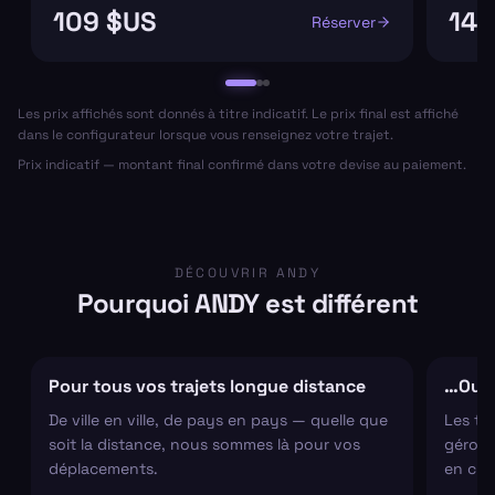
109 $US
148
Réserver
Les prix affichés sont donnés à titre indicatif. Le prix final est affiché
dans le configurateur lorsque vous renseignez votre trajet.
Prix indicatif — montant final confirmé dans votre devise au paiement.
DÉCOUVRIR ANDY
Pourquoi ANDY est différent
Pour tous vos trajets longue distance
…Ou s
De ville en ville, de pays en pays — quelle que
Les tr
soit la distance, nous sommes là pour vos
gérons 
déplacements.
en cha