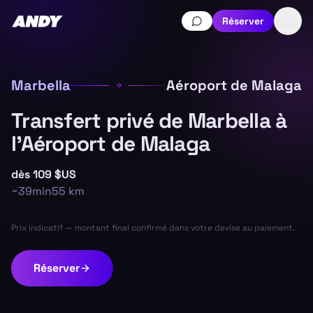
Réserver
Marbella
Aéroport de Malaga
Transfert privé de Marbella à
l'Aéroport de Malaga
dès
109 $US
~
39min
55
km
Prix indicatif — montant final confirmé dans votre devise au paiement.
Réserver