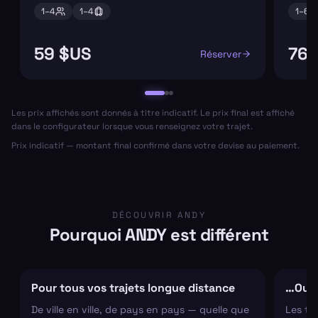
1–
4
1–
4
1–
6
59 $US
76 
Réserver
Les prix affichés sont donnés à titre indicatif. Le prix final est affiché
dans le configurateur lorsque vous renseignez votre trajet.
Prix indicatif — montant final confirmé dans votre devise au paiement.
DÉCOUVRIR ANDY
Pourquoi ANDY est différent
Pour tous vos trajets longue distance
…Ou s
De ville en ville, de pays en pays — quelle que
Les tr