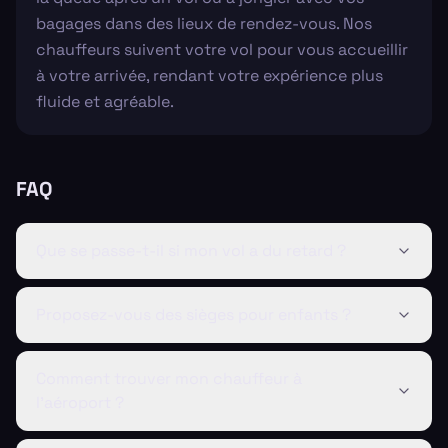
bagages dans des lieux de rendez-vous. Nos
chauffeurs suivent votre vol pour vous accueillir
à votre arrivée, rendant votre expérience plus
fluide et agréable.
FAQ
Que se passe-t-il si mon vol a du retard ?
Proposez-vous des sièges pour enfants ?
Comment trouver mon chauffeur à
l'aéroport ?