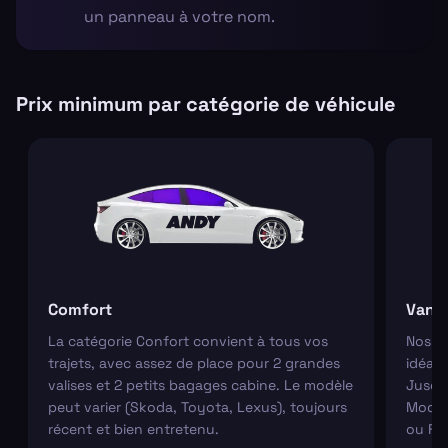
un panneau à votre nom.
Prix minimum par catégorie de véhicule
Comfort
Van
La catégorie Confort convient à tous vos
Nos va
trajets, avec assez de place pour 2 grandes
idéaux
valises et 2 petits bagages cabine. Le modèle
Jusqu'
peut varier (Skoda, Toyota, Lexus), toujours
Modèl
récent et bien entretenu.
ou Fo