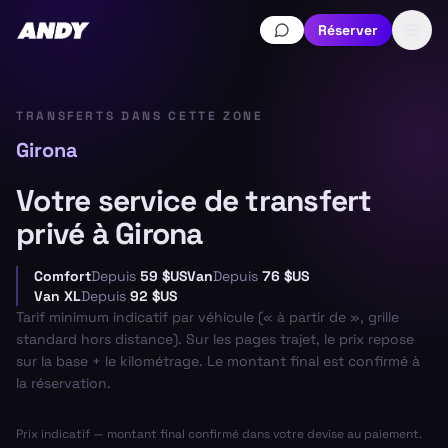
Réserver
TRANSFERTS DANS CETTE ZONE
Girona
Votre service de transfert
privé à Girona
Comfort
Depuis
59 $US
Van
Depuis
76 $US
Van XL
Depuis
92 $US
Tarif minimum indicatif par véhicule (« à partir de », grille
standard hors distance). Sur les pages trajet, le prix repose
sur la base + le kilométrage. Le montant final est confirmé à
la réservation.
Prix indicatif — montant final confirmé dans votre devise au paiement.