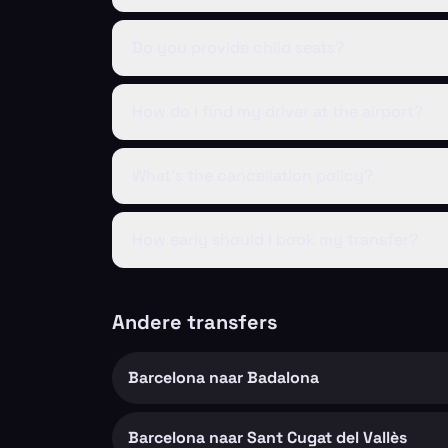
Do you provide child seats?
How do I find my driver at the airport?
What’s the cancellation policy?
How early should I book my transfer?
Andere transfers
Barcelona naar Badalona
Barcelona naar Sant Cugat del Vallès