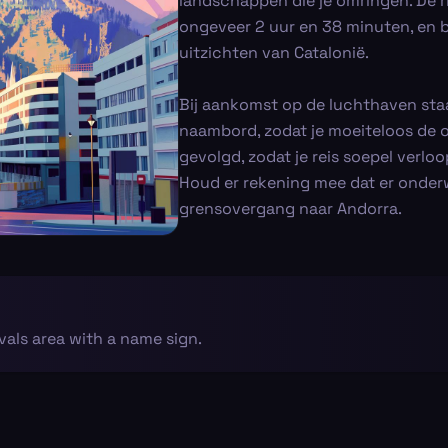
landschappen die je omringen. De r
ongeveer 2 uur en 38 minuten, en b
uitzichten van Catalonië.
Bij aankomst op de luchthaven sta
naambord, zodat je moeiteloos de 
gevolgd, zodat je reis soepel verl
Houd er rekening mee dat er onderw
grensovergang naar Andorra.
ivals area with a name sign.