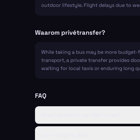
outdoor lifestyle. Flight delays due to w
Waarom privétransfer?
While taking a bus may be more budget-fri
transport, a private transfer provides d
waiting for local taxis or enduring long 
FAQ
What happens if my flight is late?
Can I bring my skis?