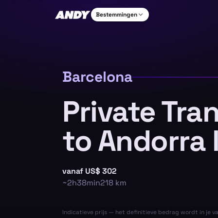
Bestemmingen
Barcelona
Private Tra
to Andorra l
vanaf
US$ 302
~
2h38min
218
km
Indicatieve prijs — het definitieve bedrag wordt in je v