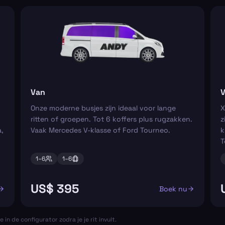
Van
V
Onze moderne busjes zijn ideaal voor lange
X
ritten of groepen. Tot 6 koffers plus rugzakken.
z
,
Vaak Mercedes V-klasse of Ford Tourneo.
k
T
1–
6
1–
6
US$ 395
Boek nu
e in de configurator zodra je je rit invult.