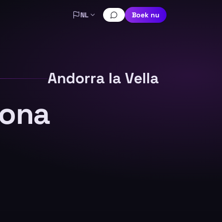
NL
Boek nu
Andorra la Vella
lona