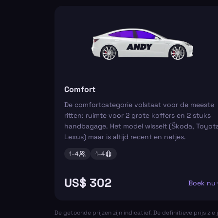
Comfort
De comfortcategorie volstaat voor de meeste
ritten: ruimte voor 2 grote koffers en 2 stuks
handbagage. Het model wisselt (Škoda, Toyota
Lexus) maar is altijd recent en netjes.
1–
4
1–
4
US$ 302
Boek nu
De getoonde prijzen zijn indicatief. De definitieve prijs zie j