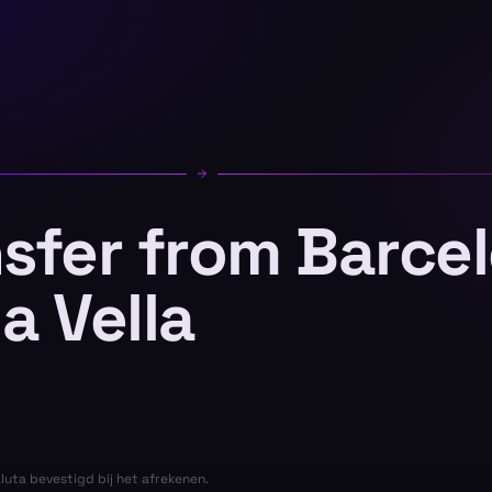
nsfer from Barce
a Vella
aluta bevestigd bij het afrekenen.