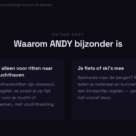
ta bevestigd bij het afrekenen.
ONTDEK ANDY
Waarom ANDY bijzonder is
 alleen voor ritten naar
Je fiets of ski’s mee
luchthaven
Gezinsreis naar de bergen? 
thavenritten zijn stressvol.
laden je materiaal en kunne
regelen ze zodat je op tijd
een kinderzitje regelen — ge
 voor je vlucht of
het vooraf door.
ecken, met vluchttracking.