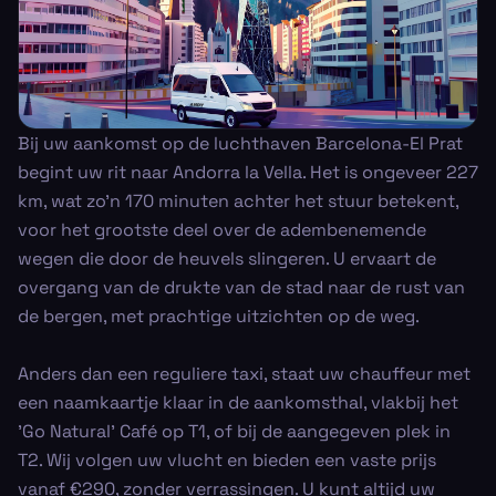
Bij uw aankomst op de luchthaven Barcelona-El Prat
begint uw rit naar Andorra la Vella. Het is ongeveer 227
km, wat zo'n 170 minuten achter het stuur betekent,
voor het grootste deel over de adembenemende
wegen die door de heuvels slingeren. U ervaart de
overgang van de drukte van de stad naar de rust van
de bergen, met prachtige uitzichten op de weg.
Anders dan een reguliere taxi, staat uw chauffeur met
een naamkaartje klaar in de aankomsthal, vlakbij het
'Go Natural' Café op T1, of bij de aangegeven plek in
T2. Wij volgen uw vlucht en bieden een vaste prijs
vanaf €290, zonder verrassingen. U kunt altijd uw