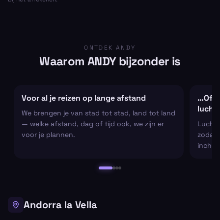
ONTDEK ANDY
Waarom ANDY bijzonder is
Voor al je reizen op lange afstand
…Of al
lucht
We brengen je van stad tot stad, land tot land
— welke afstand, dag of tijd ook, we zijn er
Luchtha
voor je plannen.
zodat j
inchec
Andorra la Vella