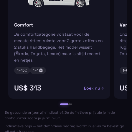
Comfort
Van
De comfortcategorie volstaat voor de
Onze m
meeste ritten: ruimte voor 2 grote koffers en
ritten
2 stuks handbagage. Het model wisselt
rugza
(Škoda, Toyota, Lexus) maar is altijd recent
Tourn
en netjes.
1–
4
1–
4
1–
6
US$ 313
US$
Boek nu
De getoonde prijzen zijn indicatief. De definitieve prijs zie je in de
configurator zodra je je rit invult.
Indicatieve prijs — het definitieve bedrag wordt in je valuta bevestigd
bij het afrekenen.