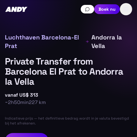
Boek nu
Luchthaven Barcelona-El
Andorra la
Prat
Vella
Private Transfer from
Barcelona El Prat to Andorra
la Vella
vanaf
US$ 313
~
2h50min
227
km
Indicatieve prijs — het definitieve bedrag wordt in je valuta bevestigd
bij het afrekenen.